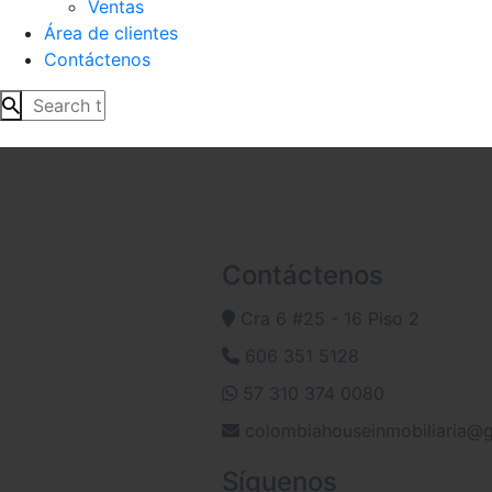
Ventas
Área de clientes
Contáctenos
Contáctenos
Cra 6 #25 - 16 Piso 2
606 351 5128
57 310 374 0080
colombiahouseinmobiliaria@
Síguenos