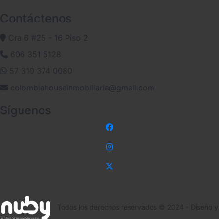
Contáctenos
Cra 6 #25 - 16 Piso 2
606 351 5128
57 310 374 0080
colombiahouseinmobiliaria@gmail.com
Síguenos
Todos los derechos reservados © 2024 - Diseño y