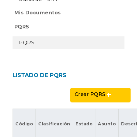
Mis Documentos
PQRS
PQRS
LISTADO DE PQRS
Crear PQRS
Código
Clasificación
Estado
Asunto
Descr