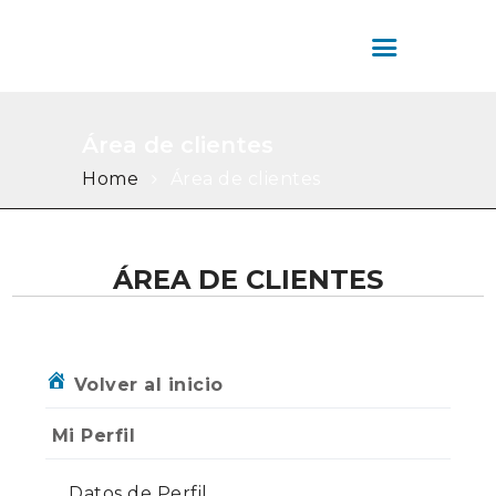
SERVICIOS
ÁREA DE CLIENTES
COLOMBIA HOUSE
CONTÁCTENOS
INMOBILIARIA
Colombia House Inmobiliaria
Área de clientes
Home
Área de clientes
ÁREA DE CLIENTES
Volver al inicio
Mi Perfil
Datos de Perfil